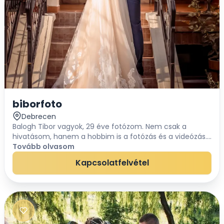
biborfoto
Debrecen
Balogh Tibor vagyok, 29 éve fotózom. Nem csak a
hivatásom, hanem a hobbim is a fotózás és a videózás.
Remélem, hogy a szakértelmem a kreativitásommal
Tovább olvasom
párosulva elnyeri a tetszésüket.Törekszünk követ...
Kapcsolatfelvétel