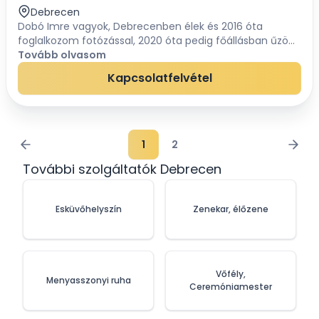
Debrecen
Dobó Imre vagyok, Debrecenben élek és 2016 óta
foglalkozom fotózással, 2020 óta pedig főállásban űzöm
ezt a számomra igazán lélekmelengető hivatást.
Tovább olvasom
Kezdetben a fotózás szépségéhez még csak hobbiszint...
Kapcsolatfelvétel
1
2
További szolgáltatók Debrecen
Esküvőhelyszín
Zenekar, élőzene
Vőfély,
Menyasszonyi ruha
Ceremóniamester