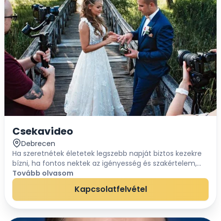
Csekavideo
Debrecen
Ha szeretnétek életetek legszebb napját biztos kezekre
bízni, ha fontos nektek az igényesség és szakértelem,
akkor jó helyen jártok. Csapatunk mindig azon dolgozik,
Tovább olvasom
hogy a maximálisat hozza ki az adot...
Kapcsolatfelvétel