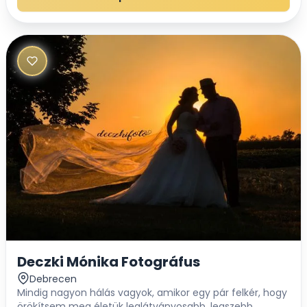
Deczki Mónika Fotográfus
Debrecen
Mindig nagyon hálás vagyok, amikor egy pár felkér, hogy
örökítsem meg életük leglátványosabb, legszebb