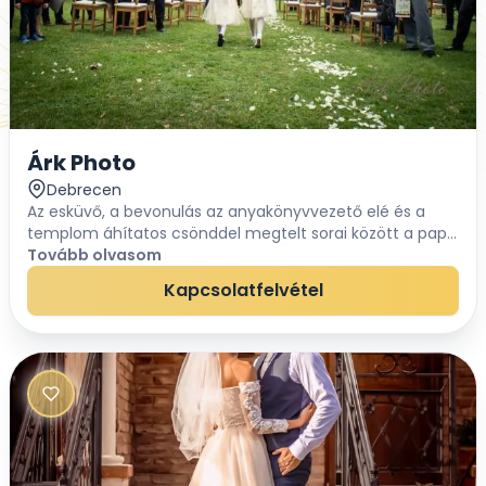
Árk Photo
Debrecen
Az esküvő, a bevonulás az anyakönyvvezető elé és a
templom áhítatos csönddel megtelt sorai között a pap
elé, minden nőnek a szíve mélyén szövögetett álma,
Tovább olvasom
egészen kicsi lány korától kezdve. A párjára...
Kapcsolatfelvétel