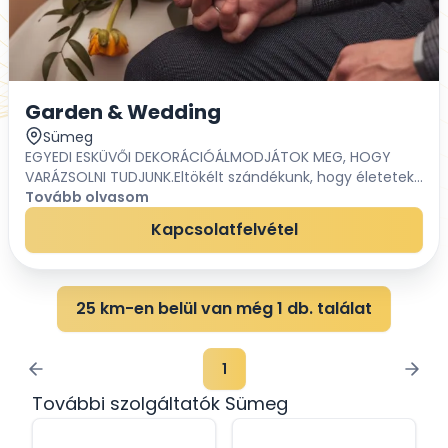
Garden & Wedding
Sümeg
EGYEDI ESKÜVŐI DEKORÁCIÓÁLMODJÁTOK MEG, HOGY
VARÁZSOLNI TUDJUNK.Eltökélt szándékunk, hogy életetek
legfontosabb napját az általatok megadott
Tovább olvasom
paraméterek alapján varázslatossá tegyük. TELJESKÖ...
Kapcsolatfelvétel
25 km-en belül van még 1 db. találat
1
További szolgáltatók Sümeg