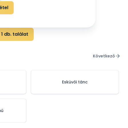
étel
1 db. találat
Következő
Esküvői tánc
mű