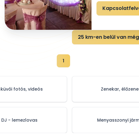
Kapcsolatfelv
25 km-en belül van még 
1
sküvői fotós, videós
Zenekar, élőzene
DJ - lemezlovas
Menyasszonyi jár