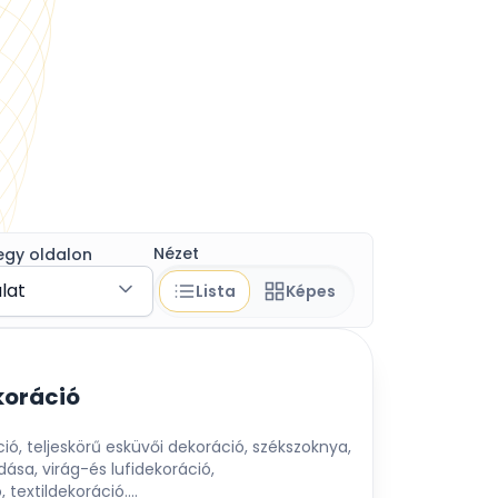
Nézet
egy oldalon
álat
Lista
Képes
koráció
, teljeskörű esküvői dekoráció, székszoknya,
dása, virág-és lufidekoráció,
 textildekoráció....