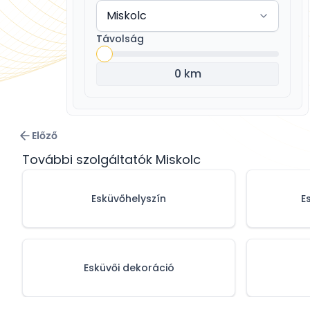
Távolság
0 km
Előző
További szolgáltatók Miskolc
Esküvőhelyszín
E
Esküvői dekoráció