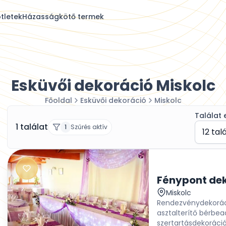
tletek
Házasságkötő termek
Esküvői dekoráció Miskolc
Főoldal
Esküvői dekoráció
Miskolc
Találat 
1 találat
1
Szűrés aktív
12 tal
Fénypont de
Miskolc
Rendezvénydekoráció
asztalterítő bérbea
szertartásdekoráció,