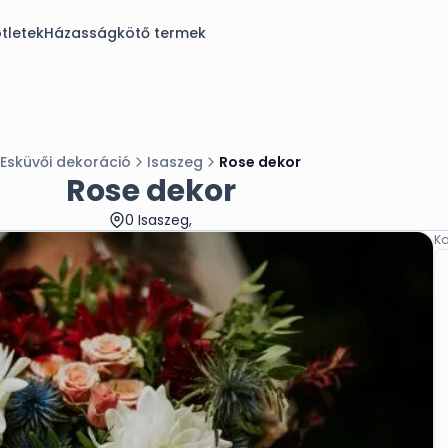
tletek
Házasságkötő termek
Esküvői dekoráció
Isaszeg
Rose dekor
Rose dekor
0 Isaszeg,
Ka