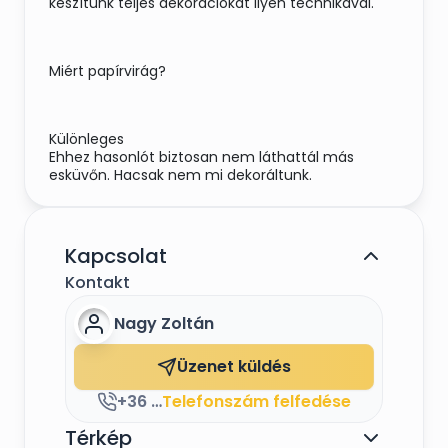
készítünk teljes dekorációkat ilyen technikával.
Miért papírvirág?
Különleges
Ehhez hasonlót biztosan nem láthattál más
esküvőn. Hacsak nem mi dekoráltunk.
Környezettudatos
Kapcsolat
Nem kell kidobni a sok vágott virágot az esküvő
után, továbbá lebomló, újrahasznosítható
Kontakt
anyagból készül.
Nagy Zoltán
Költséghatékony
Üzenet küldés
Ugyanazon az áron jóval gazdagabb dekoráció
lehetséges.
+36 30 408 9025
Telefonszám felfedése
Térkép