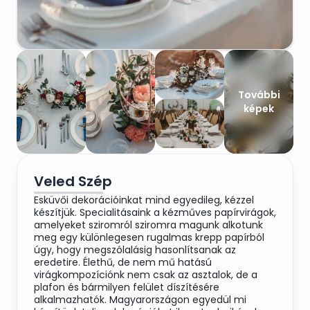
További
képek
Veled Szép
Esküvői dekorációinkat mind egyedileg, kézzel
készítjük. Specialitásaink a kézműves papírvirágok,
amelyeket sziromról sziromra magunk alkotunk
meg egy különlegesen rugalmas krepp papírból
úgy, hogy megszólalásig hasonlítsanak az
eredetire. Élethű, de nem mű hatású
virágkompozíciónk nem csak az asztalok, de a
plafon és bármilyen felület díszítésére
alkalmazhatók. Magyarországon egyedül mi