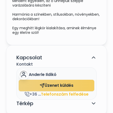
Mindent egyedien, az ő ünnepük széppé
varázslására készíteni
Harmónia a színekben, stílusokban, növényekben,
dekorációkban!
Egy meghitt légkör kialakítása, aminek élménye
egy életre szól!
Kapcsolat
Kontakt
Anderle Ildikó
Üzenet küldés
+36 30 498 2118
Telefonszám felfedése
Térkép