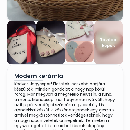
További
képek
Modern kerámia
Kedves Jegyespár! Életetek legszebb napjára
készültök, minden gondolat a nagy nap körül
forog. Már megvan a megfelelő helyszín, a ruha,
a menü. Manapság már hagyománnyá vált, hogy
az ifju pár vendégei számára egy csekély kis
ajándékkal készül. A köszönetajándék egy gesztus,
amivel megköszönhetitek vendégeiteknek, hogy
a nagy napon veletek ünnepelnek. Termékeim
egyszer égetett kerámiából készülnek, igény