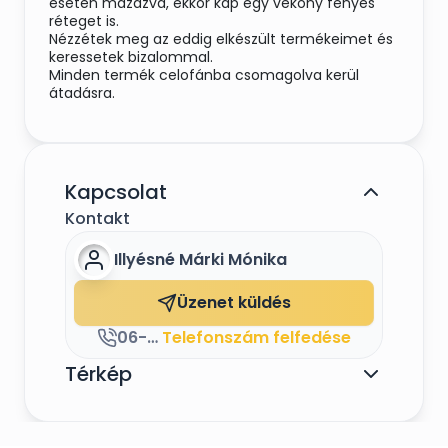
esetén mázazva, ekkor kap egy vékony fényes
réteget is.
Nézzétek meg az eddig elkészült termékeimet és
keressetek bizalommal.
Minden termék celofánba csomagolva kerül
átadásra.
Kapcsolat
Kontakt
Illyésné Márki Mónika
Üzenet küldés
06-30-662-3007
Telefonszám felfedése
Térkép