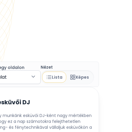
Nézet
egy oldalon
álat
Lista
Képes
esküvői DJ
gy munkánk esküvői DJ-ként nagy mértékben
ogy ez a nap számotokra felejthetetlen
ng- és fénytechnikával vállaljuk esküvőkön a