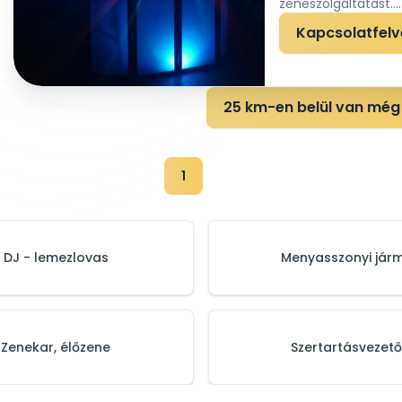
zeneszolgáltatást....
Kapcsolatfelv
25 km-en belül van még 
1
DJ - lemezlovas
Menyasszonyi jár
Zenekar, élőzene
Szertartásvezető