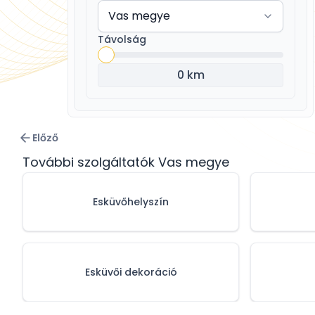
Távolság
0 km
Előző
További szolgáltatók Vas megye
Esküvőhelyszín
Esküvői dekoráció