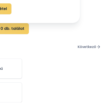
étel
0 db. találat
Következő
mű