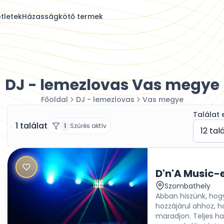
tletek
Házasságkötő termek
DJ - lemezlovas Vas megye
Főoldal
DJ - lemezlovas
Vas megye
Találat 
1 találat
1
Szűrés aktív
12 tal
D'n'A Music-
Szombathely
Abban hiszünk, ho
hozzájárul ahhoz, h
maradjon. Teljes ha