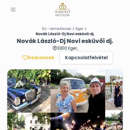
DJ - lemezlovas
Eger
Novák László-Dj Novi esküvői dj.
Novák László-Dj Novi esküvői dj.
3300 Eger,
Kedvencek
Kapcsolatfelvétel