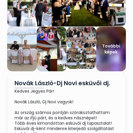
További
képek
Novák László-Dj Novi esküvői dj.
Kedves Jegyes Pár!
Novák László, Dj Novi vagyok!
Az ország számos pontján szórakoztathattam
már az ifjú párt, és a kedves násznépet!
Több éves kimondottan esküvői dj tapasztalat!
Esküvői dj-ként mindenre kiterjedő szolgáltatást