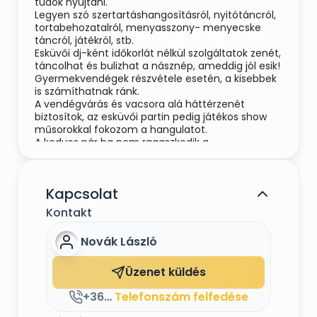
tudok nyújtani.
Legyen szó szertartáshangosításról, nyitótáncról,
tortabehozatalról, menyasszony- menyecske
táncról, játékról, stb.
Esküvői dj-ként időkorlát nélkül szolgáltatok zenét,
táncolhat és bulizhat a násznép, ameddig jól esik!
Gyermekvendégek részvétele esetén, a kisebbek
is számíthatnak ránk.
A vendégvárás és vacsora alá háttérzenét
biztosítok, az esküvői partin pedig játékos show
műsorokkal fokozom a hangulatot.
A kedves pár ha nem ragaszkodik a
hagyományos vőfélyi szokásokhoz, Anita
ceremóniamester párom segítségével,
levezényeljük az esküvői forgatókönyvet!
Kapcsolat
Ceremóniaimesteri feladatok ellátása!
Mindenről bővebben a honlapomon
Kontakt
olvashattok. https://djnovi.hu/
Novák László
Keressetek bizalommal, egy ajánlatkéréssel,
személyes találkozóval, semmit nem
veszíthettek!
Üzenet küldés
+3630/2539514
Telefonszám felfedése