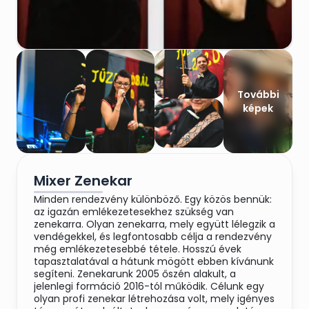
További
képek
Mixer Zenekar
Minden rendezvény különböző. Egy közös bennük:
az igazán emlékezetesekhez szükség van
zenekarra. Olyan zenekarra, mely együtt lélegzik a
vendégekkel, és legfontosabb célja a rendezvény
még emlékezetesebbé tétele. Hosszú évek
tapasztalatával a hátunk mögött ebben kívánunk
segíteni. Zenekarunk 2005 őszén alakult, a
jelenlegi formáció 2016-tól működik. Célunk egy
olyan profi zenekar létrehozása volt, mely igényes