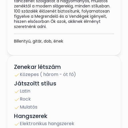
tánczenét szolgáltat a hagyományos, mulatós
zenéktől a modern slágerekig, minden stílusban.
100 százalék élőzenét biztosítunk, folyamatosan
figyelve a Megrendelő és a Vendégek igényeit,
hiszen elsősorban Ők azok, akiknek élményt
szeretnénk adni.
Billentyű, gitár, dob, ének
Zenekar létszám
Közepes ( három - öt fő)
Játszoltt stílus
Latin
Rock
Mulatós
Hangszerek
Elektronikus hangszerek