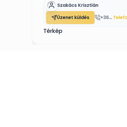
Szakács Krisztián
Üzenet küldés
+36707011684
Telef
Térkép
Adatvédelmi 