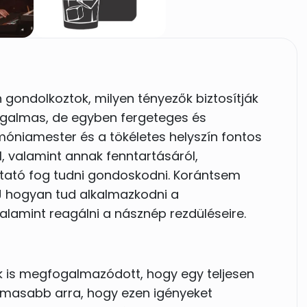
gondolkoztok, milyen tényezők biztosítják
galmas, de egyben fergeteges és
emóniamester és a tökéletes helyszín fontos
ól, valamint annak fenntartásáról,
ltató fog tudni gondoskodni. Korántsem
J hogyan tud alkalmazkodni a
amint reagálni a násznép rezdüléseire.
k is megfogalmazódott, hogy egy teljesen
almasabb arra, hogy ezen igényeket