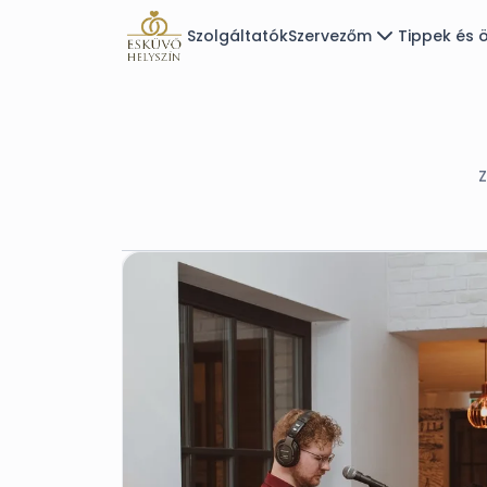
Szolgáltatók
Szervezőm
Tippek és ö
Z