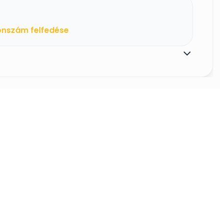
onszám felfedése
tájékoztató
Impresszum
Médiaajánlat
Sz