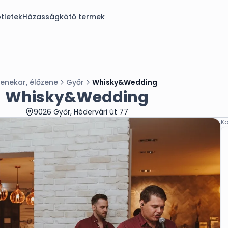
tletek
Házasságkötő termek
enekar, élőzene
Győr
Whisky&Wedding
Whisky&Wedding
9026 Győr, Hédervári út 77
Ka