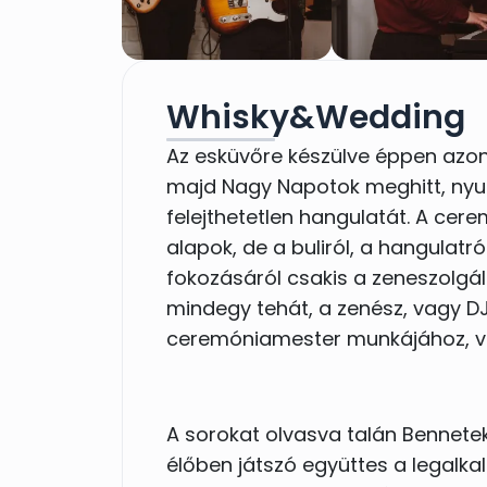
Whisky&Wedding
Az esküvőre készülve éppen azon 
majd Nagy Napotok meghitt, nyu
felejthetetlen hangulatát. A cer
alapok, de a buliról, a hangulatr
fokozásáról csakis a zeneszolgá
mindegy tehát, a zenész, vagy D
ceremóniamester munkájához, val
A sorokat olvasva talán Bennete
élőben játszó együttes a legalk