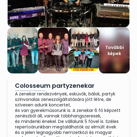
További
képek
Colosseum partyzenekar
A zenekar rendezvények, esküvők, bálok, partyk
színvonalas zeneszolgáltatására jött létre, de
szívesen adunk koncertet,
és van gyerekműsorunk is. A zenekar 6 fő képzett
zenészből áll, vannak többhangszeresek,
és mindenki énekel. De vállalunk 5 fővel is. Széles
repertoárunkban megtalálhatók az elmúlt évek
és a jelen legnagyobb nemzetközi és magyar