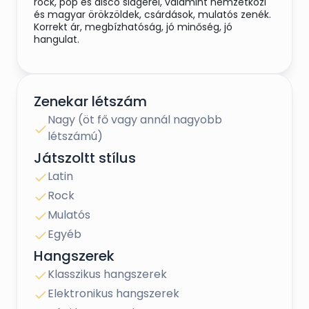
rock, pop és disco slágerei, valamint nemzetközi
és magyar örökzöldek, csárdások, mulatós zenék.
Korrekt ár, megbízhatóság, jó minőség, jó
hangulat.
Zenekar létszám
Nagy (öt fő vagy annál nagyobb
létszámú)
Játszoltt stílus
Latin
Rock
Mulatós
Egyéb
Hangszerek
Klasszikus hangszerek
Elektronikus hangszerek