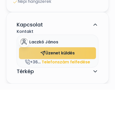
Népi hangszerek
Kapcsolat
Kontakt
Laczkó János
Üzenet küldés
+36303081634
Telefonszám felfedése
Térkép