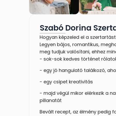
Szabó Dorina Szert
Hogyan képzeled el a szertartást
Legyen bájos, romantikus, megha
meg tudjuk valósítani, ehhez mi
- sok-sok kedves történet rólato
- egy jó hangulató találkozó, aho
- egy csipet kreativitás
- majd végül mikor elérkezik a n
pillanatát
Bevált recept, az élmény pedig fa