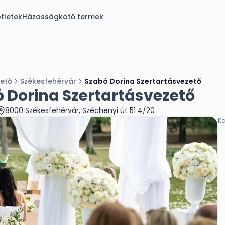
tletek
Házasságkötő termek
zető
Székesfehérvár
Szabó Dorina Szertartásvezető
 Dorina Szertartásvezető
8000 Székesfehérvár, Széchenyi út 51 4/20
Ka