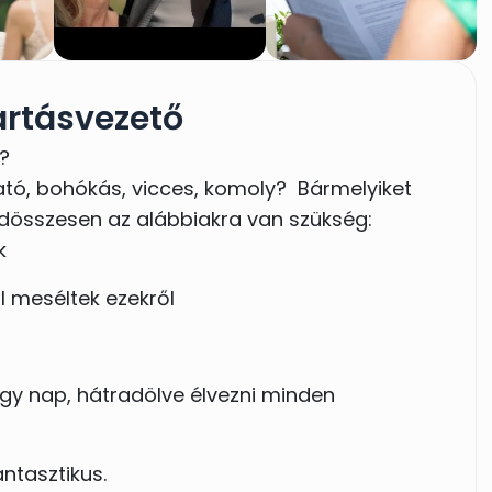
artásvezető
?
tó, bohókás, vicces, komoly? Bármelyiket
ndösszesen az alábbiakra van szükség:
k
l meséltek ezekről
agy nap, hátradölve élvezni minden
ntasztikus.