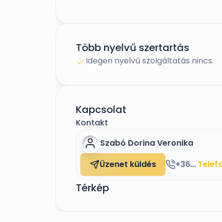
Több nyelvű szertartás
Idegen nyelvű szolgáltatás nincs.
Kapcsolat
Kontakt
Szabó Dorina Veronika
Üzenet küldés
+36703919669
Telef
Térkép