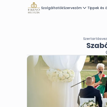
Szolgáltatók
Szervezőm
Tippek és ö
Szertartásve
Szabó