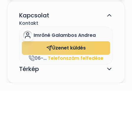
Forduljatok hozzánk bizalommal!
Kapcsolat
Kontakt
Imrőné Galambos Andrea
Üzenet küldés
06-20 45 48 045
Telefonszám felfedése
Térkép