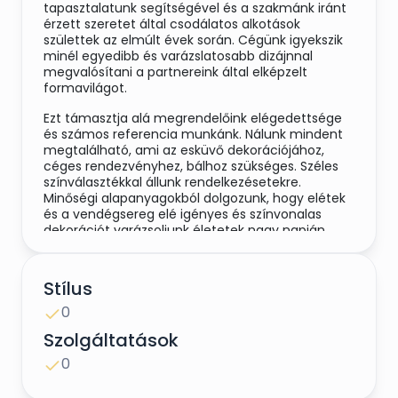
tapasztalatunk segítségével és a szakmánk iránt
érzett szeretet által csodálatos alkotások
születtek az elmúlt évek során. Cégünk igyekszik
minél egyedibb és varázslatosabb dizájnnal
megvalósítani a partnereink által elképzelt
formavilágot.
Ezt támasztja alá megrendelőink elégedettsége
és számos referencia munkánk. Nálunk mindent
megtalálható, ami az esküvő dekorációjához,
céges rendezvényhez, bálhoz szükséges. Széles
színválasztékkal állunk rendelkezésetekre.
Minőségi alapanyagokból dolgozunk, hogy elétek
és a vendégsereg elé igényes és színvonalas
dekorációt varázsoljunk életetek nagy napján,
mindezt elérhető árakon, legyen szó komplett
megrendelésről vagy részfeladat teljesítéséről.
Stílus
0
Mindezek mellett 2 éve elindítottuk esküvői
Szolgáltatások
ruhaszalonunkat, ami során termékeinket gondos
előválogatással, a felmerülő igények
0
figyelembevételével állítottunk össze.