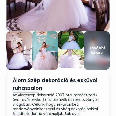
További
képek
Álom Szép dekoráció és esküvői
ruhaszalon
Az Álomszép dekoráció 2007 óta immár tizedik
éve tevékenykedik az esküvők és rendezvények
világában. Célunk, hogy esküvőinket,
rendezvényeinket textil és virág dekorációnkkal
feledhetetlenné varázsoljuk. Sok éves