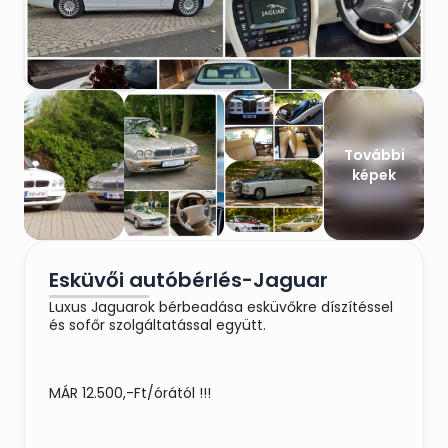
További
képek
Esküvői autóbérlés-Jaguar
Luxus Jaguarok bérbeadása esküvőkre díszítéssel
és sofőr szolgáltatással együtt.
MÁR 12.500,-Ft/órától !!!