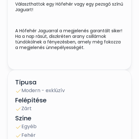
Választhattok egy Hófehér vagy egy pezsgő színű
Jaguart!
A Hófehér Jaguarral a megjelenés garantált siker!
Ha a nap rásüt, diszkréten arany csillámok
tündökölnek a fényezésben, amely még fokozza
a megjelenés ünnepélyességét.
Vagy ha az esküvőtök uralkodó színe a
pezsgőszín, és ha a Jaguar eleganciája fogott
meg Benneteket, akkor kiváló választás a pezsgő
Típusa
színű Jaguar!
Modern - exklúzív
Felépítése
Valamint választható a királyi méltóság, az
Zárt
Oldtimer
Színe
Jaguar Daimler Limousine
Egyéb
Fehér