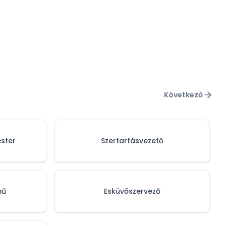
Következő
ster
Szertartásvezető
mű
Esküvőszervező