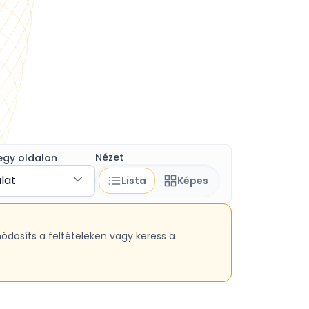
Nézet
egy oldalon
álat
Lista
Képes
módosíts a feltételeken vagy keress a