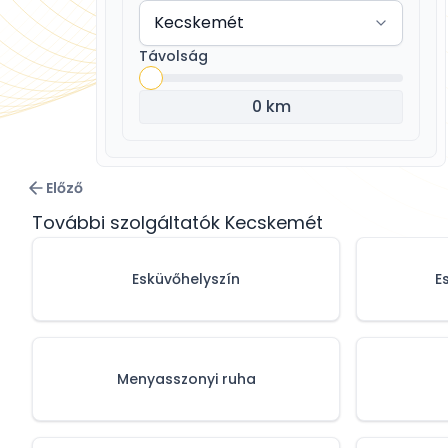
Távolság
0 km
Előző
További szolgáltatók Kecskemét
Esküvőhelyszín
E
Menyasszonyi ruha