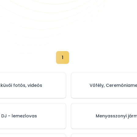
1
sküvői fotós, videós
Vőfély, Ceremóniame
DJ - lemezlovas
Menyasszonyi jár