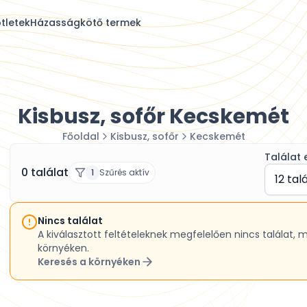
tletek
Házasságkötő termek
Kisbusz, sofőr Kecskemét
Főoldal
Kisbusz, sofőr
Kecskemét
Találat 
0 találat
1
Szűrés aktív
12 tal
Nincs találat
A kiválasztott feltételeknek megfelelően nincs találat, 
környéken.
Keresés a környéken