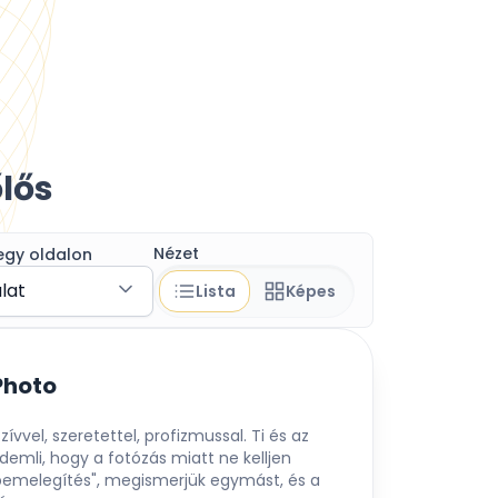
lős
Nézet
egy oldalon
álat
Lista
Képes
Photo
vvel, szeretettel, profizmussal. Ti és az
emli, hogy a fotózás miatt ne kelljen
bemelegítés", megismerjük egymást, és a