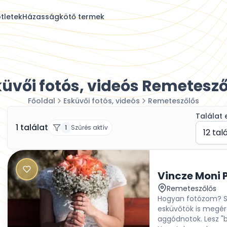
tletek
Házasságkötő termek
üvői fotós, videós Remetesző
Főoldal
Esküvői fotós, videós
Remeteszőlős
Találat 
1 találat
1
Szűrés aktív
12 tal
Vincze Moni 
Remeteszőlős
Hogyan fotózom? Szí
esküvőtök is megérd
aggódnotok. Lesz "