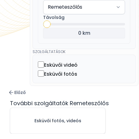
Távolság
0 km
SZOLGÁLTATÁSOK
Esküvői videó
Esküvői fotós
Előző
További szolgáltatók Remeteszőlős
Esküvői fotós, videós