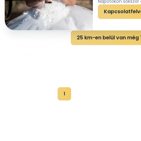
Napotokon sokszor é
Kapcsolatfelv
25 km-en belül van még 7
1