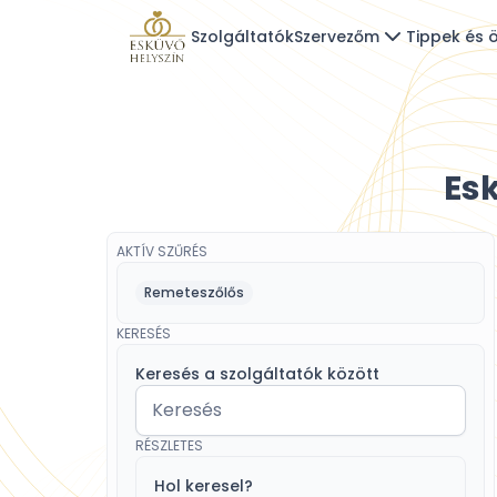
Szolgáltatók
Szervezőm
Tippek és ö
Esk
AKTÍV SZŰRÉS
Remeteszőlős
KERESÉS
Keresés a szolgáltatók között
RÉSZLETES
Hol keresel?