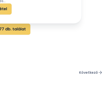
s...
étel
7 db. találat
Következő