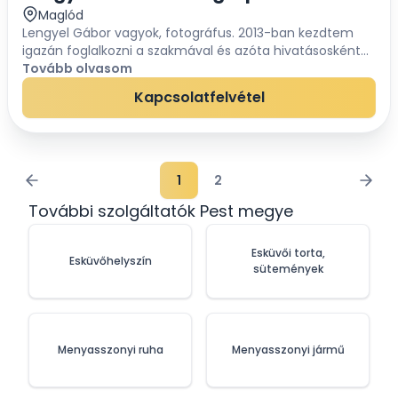
Maglód
Lengyel Gábor vagyok, fotográfus. 2013-ban kezdtem
igazán foglalkozni a szakmával és azóta hivatásosként
dolgozom több témát felölelve. Külföldről inspirálódva
Tovább olvasom
jutottam el a saját stílusomhoz. Fontos...
Kapcsolatfelvétel
1
2
További szolgáltatók Pest megye
Esküvői torta,
Esküvőhelyszín
sütemények
Menyasszonyi ruha
Menyasszonyi jármű