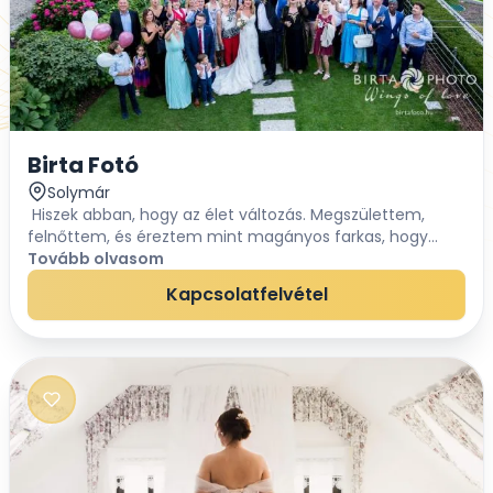
Birta Fotó
Solymár
Hiszek abban, hogy az élet változás. Megszülettem,
felnőttem, és éreztem mint magányos farkas, hogy
valami hiányzik.Ezt a hiányt a párom megtalálása
Tovább olvasom
töltötte be. Az együtt eltöltött idő, a közö...
Kapcsolatfelvétel