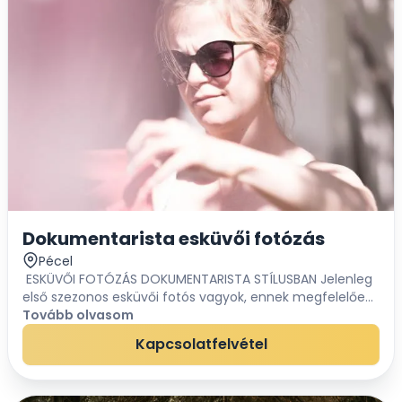
Dokumentarista esküvői fotózás
Pécel
ESKÜVŐI FOTÓZÁS DOKUMENTARISTA STÍLUSBAN Jelenleg
első szezonos esküvői fotós vagyok, ennek megfelelően
az egész szezonban kedvezményes áron elérhető
Tovább olvasom
vagyok :) Mitől dokumentarista?Mitől...
Kapcsolatfelvétel