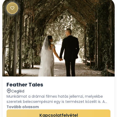
Feather Tales
Cegléd
Munkáimat a drámai filmes hatás jellemzi, melyekbe
szeretek belecsempészni egy is természet közelit is. A
természet szeretete szerves része a videóim/fotóimnak.
Tovább olvasom
Szeretem beleszőni a gyönyörű tájakat,...
Kapcsolatfelvétel