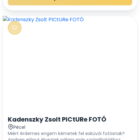
Kadenszky Zsolt PICtURe FOTÓ
Pécel
Miért érdemes engem kérnetek fel esküvői fotósnak?
Amiben előnyt élveztek nálam más szolgáltatókhoz