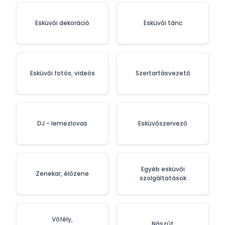
Esküvői dekoráció
Esküvői tánc
Esküvői fotós, videós
Szertartásvezető
DJ - lemezlovas
Esküvőszervező
Egyéb esküvői
Zenekar, élőzene
szolgáltatások
Vőfély,
Nászút