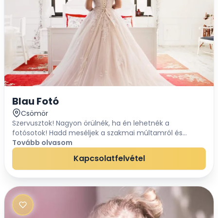
Blau Fotó
Csömör
Szervusztok! Nagyon örülnék, ha én lehetnék a
fotósotok! Hadd meséljek a szakmai múltamról és
személyiségemről is, ezzel is segítve a döntéseteket. Ha
Tovább olvasom
tetszik nektek a portfólióm és szimpatikus va...
Kapcsolatfelvétel