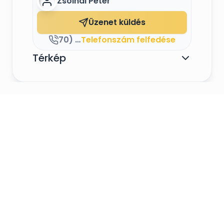
Zsolnai Péter
Üzenet küldés
70) 419 7304
Telefonszám felfedése
Térkép