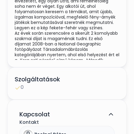
elvezetett, egy olyan útra, ami remélhetőleg
soha nem ér véget. Egy alkotói út, ahol
folyamatosan keresem a témákat, amit újabb,
izgalmas kompozícióval, megfelelő fény-árnyék
játékok bemutatásával szeretnék megmutatni.
Legyen ez a kép fekete-fehér vagy színes.
Az évek során szerencsére a sikerült 2 komolyabb
szakmai díjat is magaménak tudni. Ez első
díjamat 2008-ban a National Geographic
fotópályázat Társadalomábrázolás
kategóriájában nyertem, ahol első helyezést ért el
a „Kora esti pörgés” című képem. Második
díjamat 2009-ben szereztem meg az Év
Természetfotós pályázatán a Melegedés című
képek Különdíjjal jutalmazták.
Szolgáltatások
0
Kapcsolat
Kontakt