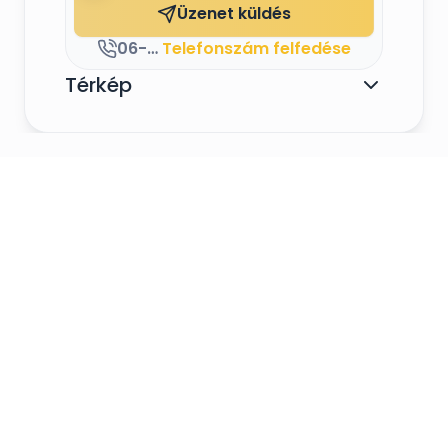
Üzenet küldés
06-30-987 4943
Telefonszám felfedése
Térkép