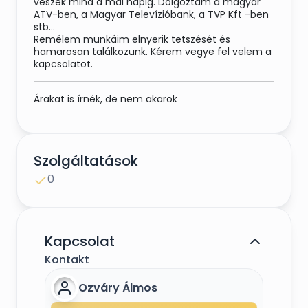
veszek mind a mai napig. Dolgoztam a magyar
ATV-ben, a Magyar Televízióbank, a TVP Kft -ben
stb...
Remélem munkáim elnyerik tetszését és
hamarosan találkozunk. Kérem vegye fel velem a
kapcsolatot.
Árakat is írnék, de nem akarok
Szolgáltatások
0
Kapcsolat
Kontakt
Ozváry Álmos