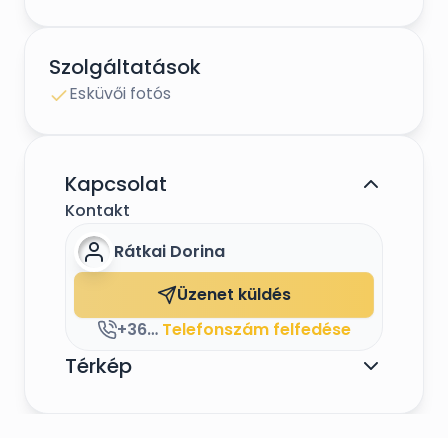
Szolgáltatások
Esküvői fotós
Kapcsolat
Kontakt
Rátkai Dorina
Üzenet küldés
+36-30-982-6868
Telefonszám felfedése
Térkép