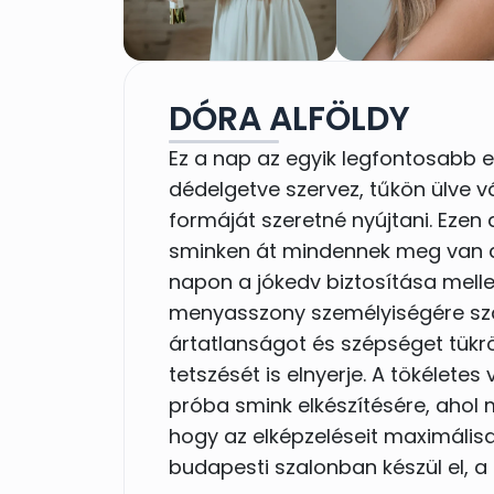
DÓRA ALFÖLDY
Ez a nap az egyik legfontosabb 
dédelgetve szervez, tűkön ülve v
formáját szeretné nyújtani. Ezen
sminken át mindennek meg van a
napon a jókedv biztosítása melle
menyasszony személyiségére sza
ártatlanságot és szépséget tükrö
tetszését is elnyerje. A tökélet
próba smink elkészítésére, aho
hogy az elképzeléseit maximálisa
budapesti szalonban készül el, a