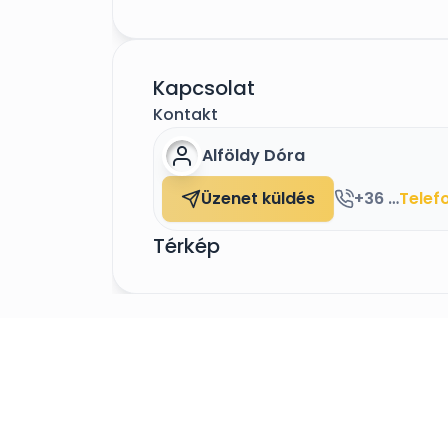
Kapcsolat
Kontakt
Alföldy Dóra
Üzenet küldés
+36 30 971 0393
Telef
Térkép