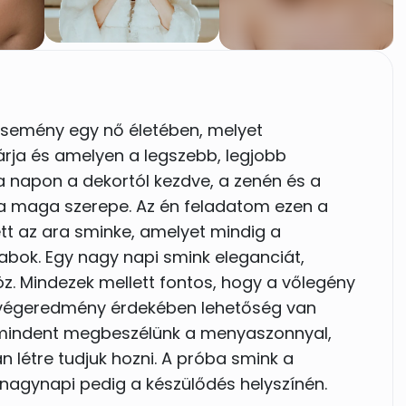
esemény egy nő életében, melyet
árja és amelyen a legszebb, legjobb
 a napon a dekortól kezdve, a zenén és a
 maga szerepe. Az én feladatom ezen a
tt az ara sminke, amelyet mindig a
bok. Egy nagy napi smink eleganciát,
z. Mindezek mellett fontos, hogy a vőlegény
es végeredmény érdekében lehetőség van
l mindent megbeszélünk a menyaszonnyal,
n létre tudjuk hozni. A próba smink a
 nagynapi pedig a készülődés helyszínén.