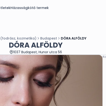
tletek
Házasságkötő termek
(fodrász, kozmetika)
Budapest
DÓRA ALFÖLDY
DÓRA ALFÖLDY
1037 Budapest, Hunor utca 56
Ka