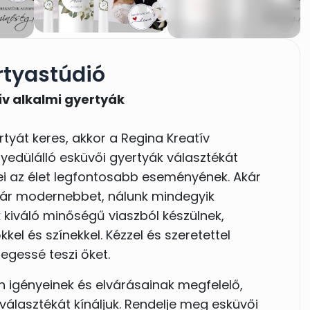
rtyastúdió
zív alkalmi gyertyák
tyát keres, akkor a Regina Kreatív
gyedülálló esküvői gyertyák választékát
ékei az élet legfontosabb eseményének. Akár
ár modernebbet, nálunk mindegyik
 kiváló minőségű viaszból készülnek,
el és színekkel. Kézzel és szeretettel
egessé teszi őket.
n igényeinek és elvárásainak megfelelő,
 választékát kínáljuk. Rendelje meg esküvői