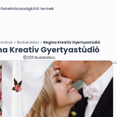
tletek
Házasságkötő termek
koráció
Budakalász
Regina Kreatív Gyertyastúdió
na Kreatív Gyertyastúdió
2011 Budakalász,
Ka