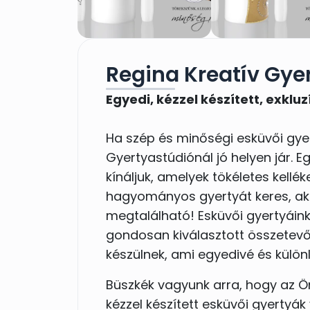
Regina Kreatív Gye
Egyedi, kézzel készített, exklu
Ha szép és minőségi esküvői gyer
Gyertyastúdiónál jó helyen jár. E
kínáljuk, amelyek tökéletes kell
hagyományos gyertyát keres, ak
megtalálható! Esküvői gyertyáink
gondosan kiválasztott összetevőkk
készülnek, ami egyedivé és különl
Büszkék vagyunk arra, hogy az Ö
kézzel készített esküvői gyertyák