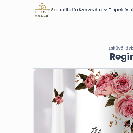
Szolgáltatók
Szervezőm
Tippek és ö
Esküvői de
Regi