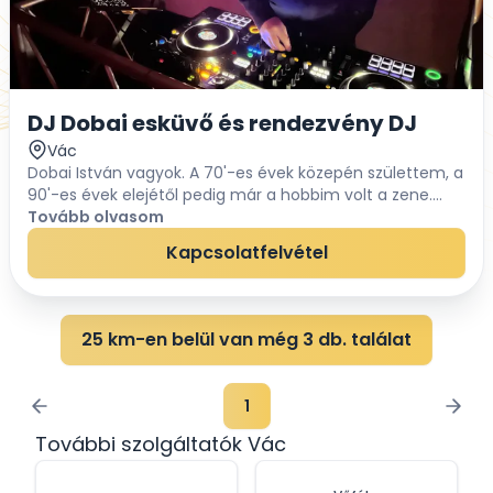
DJ Dobai esküvő és rendezvény DJ
Vác
Dobai István vagyok. A 70'-es évek közepén születtem, a
90'-es évek elejétől pedig már a hobbim volt a zene.
Ebből adódóan széleskörű zenei ismerettséggel, és
Tovább olvasom
repertoárral rendelkezem, rugalmasan az i...
Kapcsolatfelvétel
25 km-en belül van még 3 db. találat
1
További szolgáltatók Vác