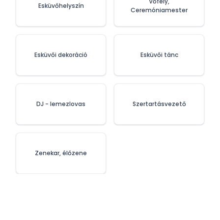
Vőfély,
Esküvőhelyszín
Ceremóniamester
Esküvői dekoráció
Esküvői tánc
DJ - lemezlovas
Szertartásvezető
Zenekar, élőzene