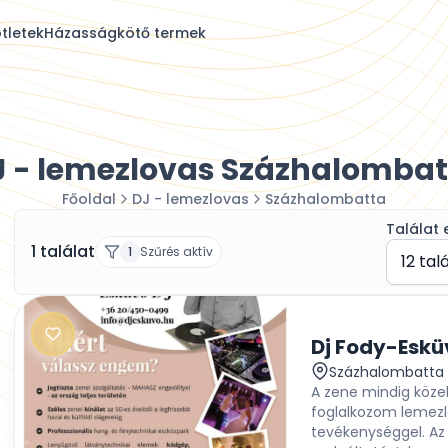
tletek
Házasságkötő termek
J - lemezlovas Százhalombat
Főoldal
DJ - lemezlovas
Százhalombatta
Találat 
1 találat
1
Szűrés aktív
12 tal
Dj Fody-Esk
Százhalombatta
A zene mindig közel
foglalkozom lemezlo
tevékenységgel. Az 