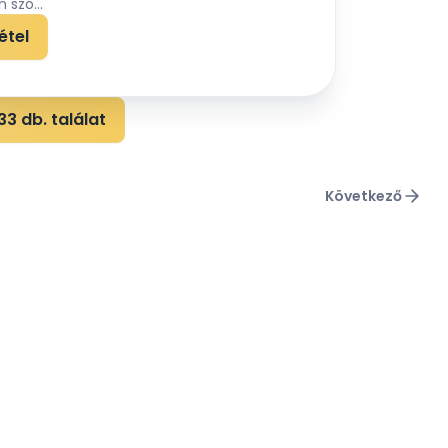
 szó...
étel
3 db. találat
Következő