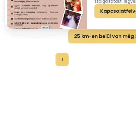
szolgáltatást, legyen
Kapcsolatfelv
25 km-en belül van még 3
1