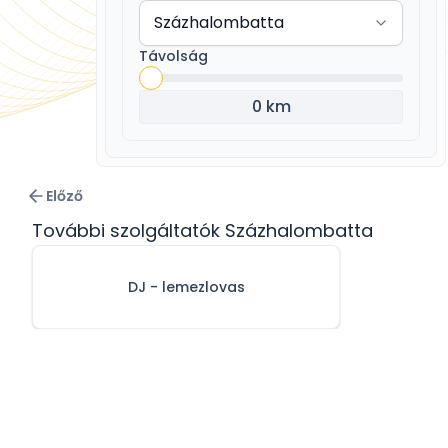
Távolság
0 km
Előző
További szolgáltatók Százhalombatta
DJ - lemezlovas