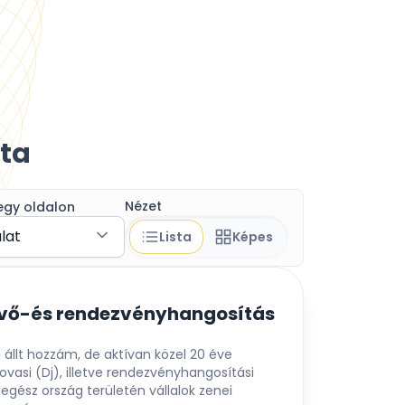
ta
Nézet
egy oldalon
álat
Lista
Képes
üvő-és rendezvényhangosítás
 állt hozzám, de aktívan közel 20 éve
vasi (Dj), illetve rendezvényhangosítási
egész ország területén vállalok zenei