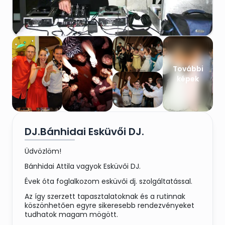
További
képek
DJ.Bánhidai Esküvői DJ.
Üdvözlöm!
Bánhidai Attila vagyok Esküvői DJ.
Évek óta foglalkozom esküvői dj. szolgáltatással.
Az így szerzett tapasztalatoknak és a rutinnak
köszönhetően egyre sikeresebb rendezvényeket
tudhatok magam mögött.