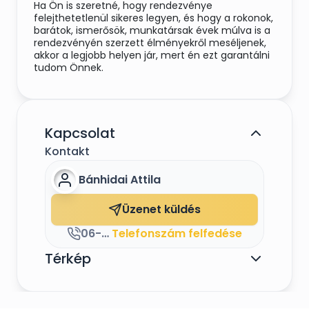
Ha Ön is szeretné, hogy rendezvénye
felejthetetlenül sikeres legyen, és hogy a rokonok,
barátok, ismerősök, munkatársak évek múlva is a
rendezvényén szerzett élményekről meséljenek,
akkor a legjobb helyen jár, mert én ezt garantálni
tudom Önnek.
Kapcsolat
Kontakt
Bánhidai Attila
Üzenet küldés
06-20-9853-172, 06 20 222-5302
Telefonszám felfedése
Térkép