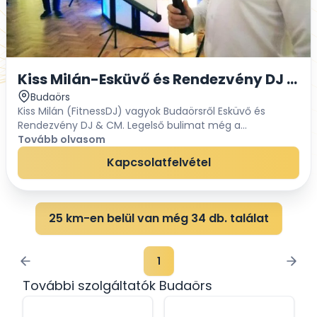
Kiss Milán-Esküvő és Rendezvény DJ & C
Budaörs
Kiss Milán (FitnessDJ) vagyok Budaörsről Esküvő és
Rendezvény DJ & CM. Legelső bulimat még a
középiskolában szerveztem, így több mint 15 éves
Tovább olvasom
tapasztalattal rendelkezem a zeneszolgáltatás
Kapcsolatfelvétel
terén.OKJ-...
25 km-en belül van még 34 db. találat
1
További szolgáltatók Budaörs