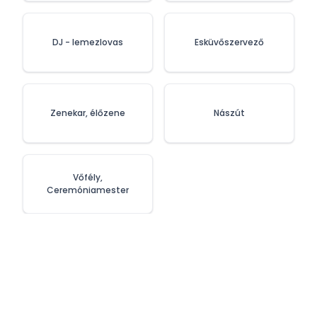
DJ - lemezlovas
Esküvőszervező
Zenekar, élőzene
Nászút
Vőfély,
Ceremóniamester