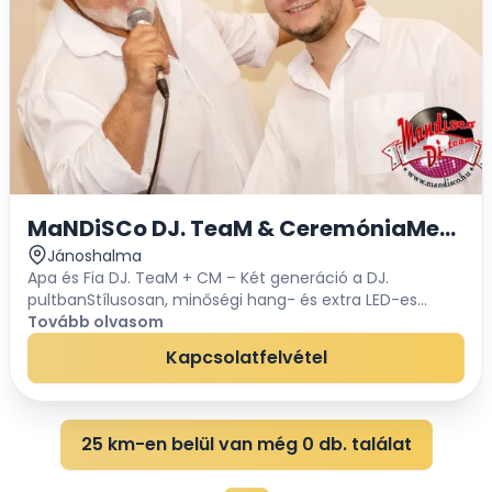
MaNDiSCo DJ. TeaM & CeremóniaMester
Jánoshalma
Apa és Fia DJ. TeaM + CM – Két generáció a DJ.
pultbanStílusosan, minőségi hang- és extra LED-es
fénytechnikávalEsküvők – Fesztiválok – Céges és magán
Tovább olvasom
partyk Rövid bemutatkozásunk:Stefano...
Kapcsolatfelvétel
25 km-en belül van még 0 db. találat