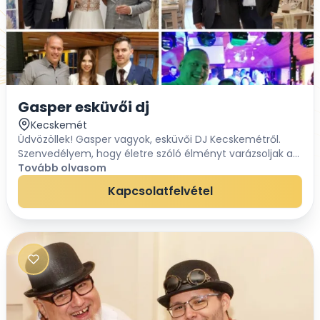
Gasper esküvői dj
Kecskemét
Üdvözöllek! Gasper vagyok, esküvői DJ Kecskemétről.
Szenvedélyem, hogy életre szóló élményt varázsoljak a
nagy napotokra veletek közösen. Az esküvő nemcsak
Tovább olvasom
egy ünnep, hanem életetek egyik legfontosabb...
Kapcsolatfelvétel