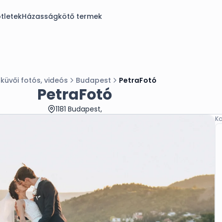
tletek
Házasságkötő termek
küvői fotós, videós
Budapest
PetraFotó
PetraFotó
1181 Budapest,
Ka