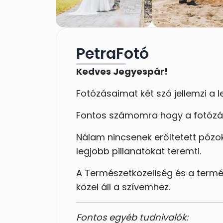
PetraFotó
Kedves Jegyespár!
Fotózásaimat két szó jellemzi a 
Fontos számomra hogy a fotózás 
Nálam nincsenek erőltetett pózok
legjobb pillanatokat teremti.
A Természetközeliség és a termé
közel áll a szívemhez.
Fontos egyéb tudnivalók: