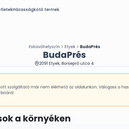
tletek
Házasságkötő termek
Esküvőhelyszín
Etyek
BudaPrés
BudaPrés
2091 Etyek, Borseprő utca 4.
sztott szolgáltató már nem elérhető az oldalunkon. Válogass a has
listáról
sok a környéken