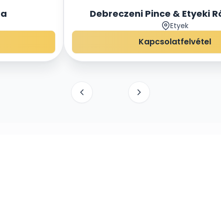
za
Debreczeni Pince & Etyeki R
Etyek
Kapcsolatfelvétel