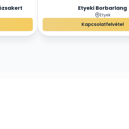
ózsakert
Etyeki Borbarlang
Etyek
Kapcsolatfelvétel