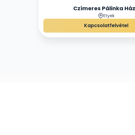
Czímeres Pálinka Há
Etyek
Kapcsolatfelvétel