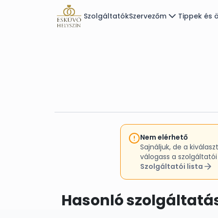
Szolgáltatók
Szervezőm
Tippek és ö
Nem elérhető
Sajnáljuk, de a kivála
válogass a szolgáltatói 
Szolgáltatói lista
Hasonló szolgáltatá