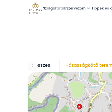
Szolgáltatók
Szervezőm
Tippek és ö
Összes
Házasságkötő tere