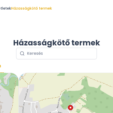
tletek
Házasságkötő termek
Házasságkötő termek
m