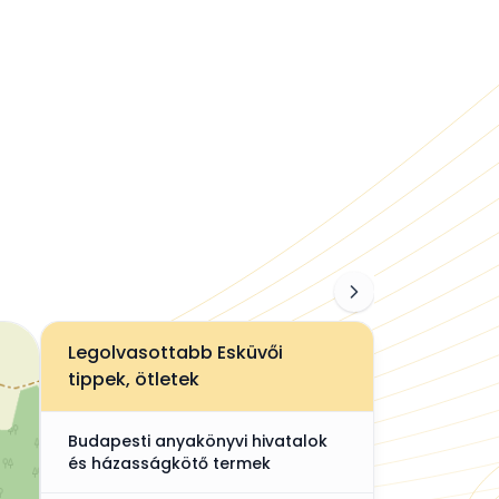
Legolvasottabb Esküvői
tippek, ötletek
Budapesti anyakönyvi hivatalok
és házasságkötő termek