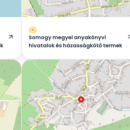
-
Somogy megyei anyakönyvi
ek
hivatalok és házasságkötő termek