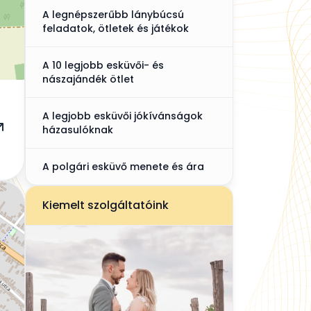
A legnépszerűbb lánybúcsú
feladatok, ötletek és játékok
A 10 legjobb esküvői- és
nászajándék ötlet
A legjobb esküvői jókívánságok
házasulóknak
A polgári esküvő menete és ára
Kiemelt szolgáltatóink