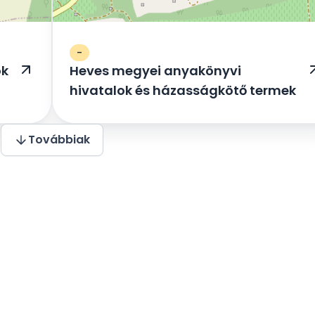
-
ok
Heves megyei anyakönyvi
hivatalok és házasságkötő termek
Továbbiak