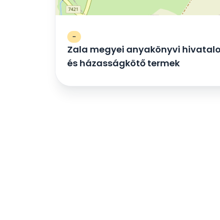
-
Zala megyei anyakönyvi hivatal
és házasságkötő termek