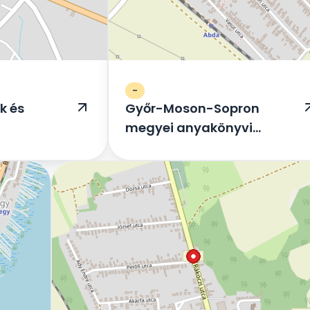
-
k és
Győr-Moson-Sopron
megyei anyakönyvi
hivatalok és házasságkötő
termek