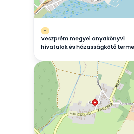
-
Veszprém megyei anyakönyvi
hivatalok és házasságkötő term